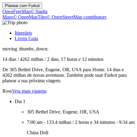
Planear com
Furkot
OpenFreeMap
© Stadia
Maps
© OpenMapTiles
© OpenStreetMap contributors
Itinerário
Livros Guia
moving :thumbs_down:
14 dias
/
4262 milhas
/
2 dias, 17 horas e 12 minutos
De 305 Bethel Drive, Eugene, OR, USA para Home. 14 dias e
4262 milhas de novas aventuras. Também pode usar Furkot para
planear a sua próxima viagem.
Ross
Veja mais viagens
Dia 1
305 Bethel Drive, Eugene, OR, USA
7:00 am
-
133.4 milhas
/
2 horas e 34 minutos
-
9:34 am
China Doll