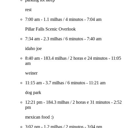
rest
7:00 am
-
1.1 milhas
/
4 minutos
-
7:04 am
Pillar Falls Scenic Overlook
7:34 am
-
2.3 milhas
/
6 minutos
-
7:40 am
idaho joe
8:40 am
-
183.4 milhas
/
2 horas e 24 minutos
-
11:05
am
weiner
11:15 am
-
3.7 milhas
/
6 minutos
-
11:21 am
dog park
12:21 pm
-
184.3 milhas
/
2 horas e 31 minutos
-
2:52
pm
mexican food :)
3:02 pm
-
1.2 milhas
/
2 minutos
-
3:04 pm